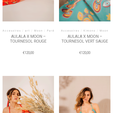
Accesoires
/
art
/
Moon
/
Paréo
Accesoires
/
Kimono
/
Moon
AULALA X MOON –
AULALA X MOON –
TOURNESOL ROUGE
TOURNESOL VERT SAUGE
€
120,00
€
120,00