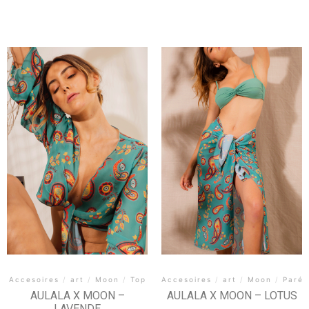
Accesoires
/
art
/
Moon
/
Top
Accesoires
/
art
/
Moon
/
Paréo
AULALA X MOON –
AULALA X MOON – LOTUS
LAVENDE