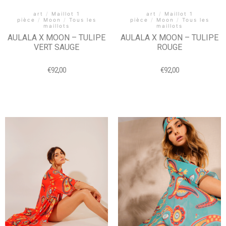
art
/
Maillot 1
art
/
Maillot 1
pièce
/
Moon
/
Tous les
pièce
/
Moon
/
Tous les
maillots
maillots
AULALA X MOON – TULIPE
AULALA X MOON – TULIPE
VERT SAUGE
ROUGE
€
92,00
€
92,00