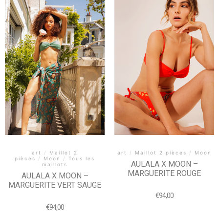
art
/
Maillot 2 pièces
/
Moon
art
/
Maillot 2
pièces
/
Moon
/
Tous les
AULALA X MOON –
maillots
MARGUERITE ROUGE
AULALA X MOON –
MARGUERITE VERT SAUGE
€
94,00
€
94,00