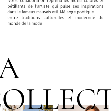
Notre collaboration reprend les motifs colorés et
pétillants de l’artiste qui puise ses inspirations
dans le fameux mauvais œil. Mélange poétique
entre traditions culturelles et modernité du
monde de la mode
LA
COLLEC