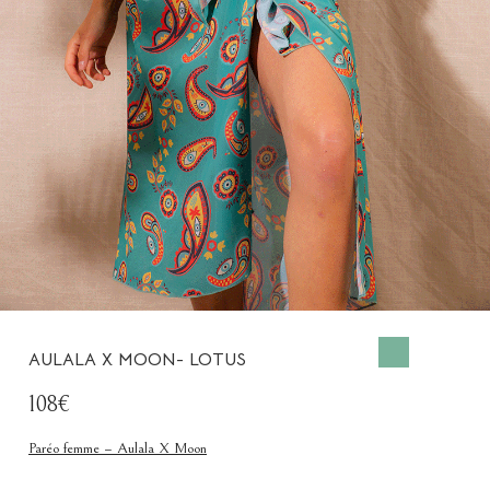
AULALA X MOON- LOTUS
108€
Paréo femme – Aulala X Moon