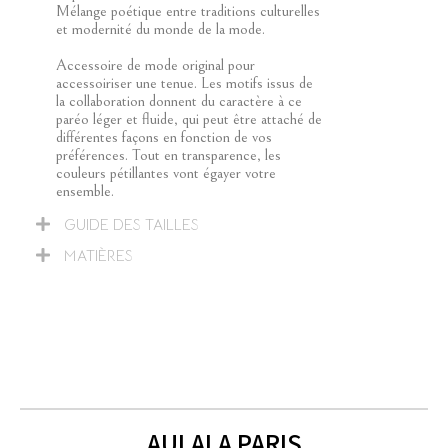
Mélange poétique entre traditions culturelles
et modernité du monde de la mode.
Accessoire de mode original pour
accessoiriser une tenue. Les motifs issus de
la collaboration donnent du caractère à ce
paréo léger et fluide, qui peut être attaché de
différentes façons en fonction de vos
préférences. Tout en transparence, les
couleurs pétillantes vont égayer votre
ensemble.
GUIDE DES TAILLES
MATIÈRES
AULALA PARIS