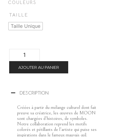
COULEURS
TAILLE
Taille Unique
AJOUTER AU PANIER
DESCRIPTION
Créées à partir du mélange culturel dont fait
preuve sa créatrice, les œuvres de MOON
sont chargées d’histoires, de symboles.
Notre collaboration reprend les motifs
colorés et pétillants de l’artiste qui puise ses
inspirations dans le fameux mauvais œil.