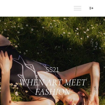
AULALA
SS21
WHEN ART MEET
FASHION