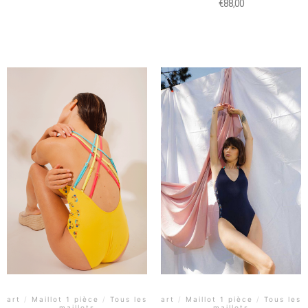
€
88,00
art
/
Maillot 1 pièce
/
Tous les
art
/
Maillot 1 pièce
/
Tous les
maillots
maillots