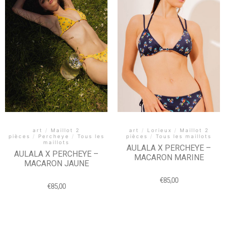
art
/
Lorieux
/
Maillot 2
art
/
Maillot 2
pièces
/
Tous les maillots
pièces
/
Percheye
/
Tous les
maillots
AULALA X PERCHEYE –
AULALA X PERCHEYE –
MACARON MARINE
MACARON JAUNE
€
85,00
€
85,00