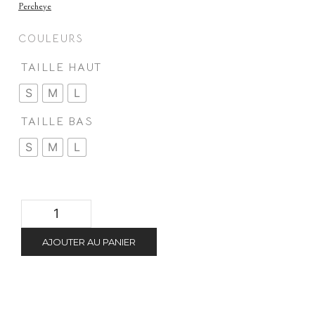
Percheye
COULEURS
TAILLE HAUT
S
M
L
TAILLE BAS
S
M
L
AJOUTER AU PANIER