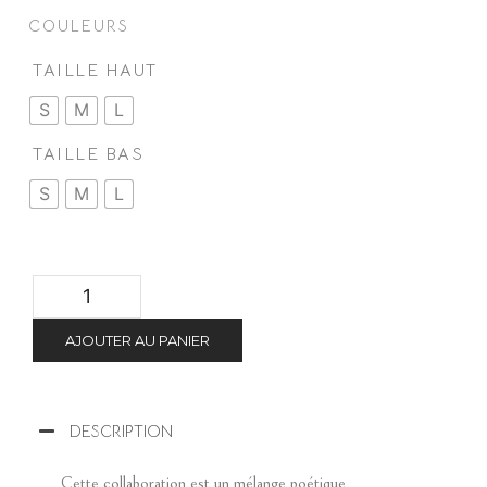
COULEURS
TAILLE HAUT
S
M
L
TAILLE BAS
S
M
L
AJOUTER AU PANIER
DESCRIPTION
Cette collaboration est un mélange poétique