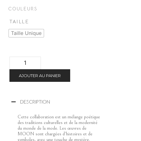
COULEURS
TAILLE
Taille Unique
AJOUTER AU PANIER
DESCRIPTION
Cette collaboration est un mélange poétique
des traditions culturelles et de la modernité
du monde de la mode. Les œuvres de
MOON sont chargées d’histoires et de
symboles, avec une touche de mystère.