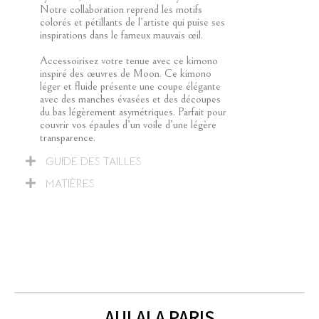
Notre collaboration reprend les motifs
colorés et pétillants de l’artiste qui puise ses
inspirations dans le fameux mauvais œil.
Accessoirisez votre tenue avec ce kimono
inspiré des œuvres de Moon. Ce kimono
léger et fluide présente une coupe élégante
avec des manches évasées et des découpes
du bas légèrement asymétriques. Parfait pour
couvrir vos épaules d’un voile d’une légère
transparence.
GUIDE DES TAILLES
MATIÈRES
AULALA PARIS