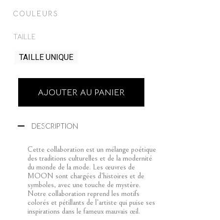
COULEURS
TAILLE
TAILLE UNIQUE
AJOUTER AU PANIER
DESCRIPTION
Cette collaboration est un mélange poétique
des traditions culturelles et de la modernité
du monde de la mode. Les œuvres de
MOON sont chargées d’histoires et de
symboles, avec une touche de mystère.
Notre collaboration reprend les motifs
colorés et pétillants de l’artiste qui puise ses
inspirations dans le fameux mauvais œil.