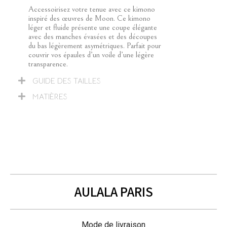
Accessoirisez votre tenue avec ce kimono
inspiré des œuvres de Moon. Ce kimono
léger et fluide présente une coupe élégante
avec des manches évasées et des découpes
du bas légèrement asymétriques. Parfait pour
couvrir vos épaules d’un voile d’une légère
transparence.
GUIDE DES TAILLES
MATIÈRES
AULALA PARIS
Mode de livraison