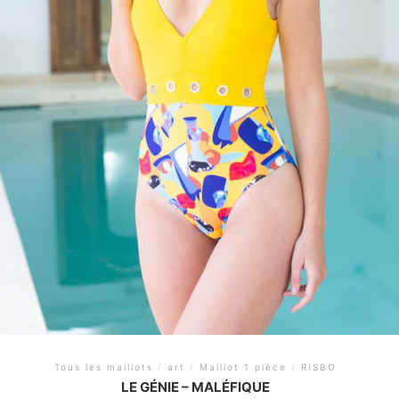
Tous les maillots
/
art
/
Maillot 1 pièce
/
RISBO
LE GÉNIE – MALÉFIQUE