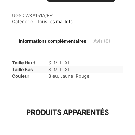
Maillot
2
UGS :
WKA151A/B-1
pièce
Animal
Catégorie :
Tous les maillots
Kingdom
-
Jungle
Informations complémentaires
Avis (0)
Taille Haut
S, M, L, XL
Taille Bas
S, M, L, XL
Couleur
Bleu, Jaune, Rouge
PRODUITS APPARENTÉS