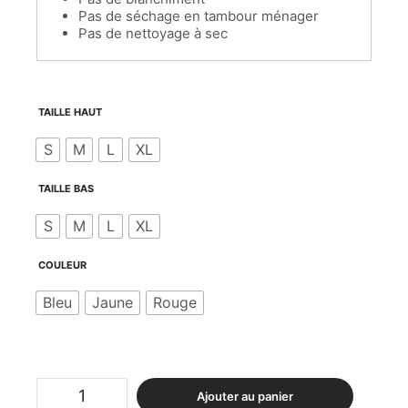
Pas de séchage en tambour ménager
Pas de nettoyage à sec
TAILLE HAUT
S
M
L
XL
TAILLE BAS
S
M
L
XL
COULEUR
Bleu
Jaune
Rouge
quantité
Ajouter au panier
de