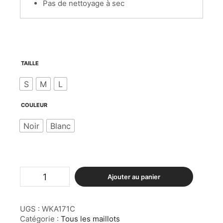
Pas de nettoyage à sec
TAILLE
S
M
L
COULEUR
Noir
Blanc
quantité
Ajouter au panier
de
Maillot
1
UGS :
WKA171C
pièce
Black
Catégorie :
Tous les maillots