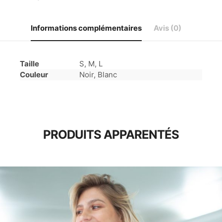
and
White
-
Informations complémentaires
Avis (0)
Body
Waves
Taille
S, M, L
Couleur
Noir, Blanc
PRODUITS APPARENTÉS