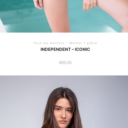
Tous les maillots
/
Maillot 1 pièce
INDEPENDENT – ICONIC
€
65,00