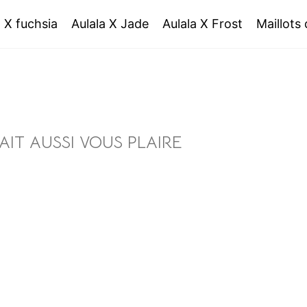
a X fuchsia
Aulala X Jade
Aulala X Frost
Maillots
IT AUSSI VOUS PLAIRE
 PIÈCES MLLE MALIGNE
2 PIÈCES FRENCH CHIC
44€
bb
bb
bb
bb