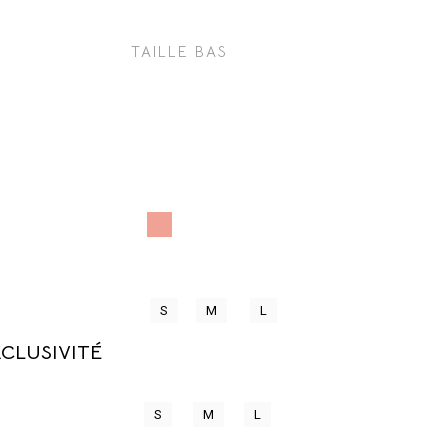
TAILLE BAS
S
M
L
CLUSIVITÉ
S
M
L