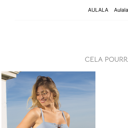
AULALA
AULALA
Aulal
CELA POURRA
MAILLOT 2
70€
bb
bb