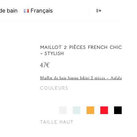
 de bain
Français
MAILLOT 2 PIÈCES FRENCH CHIC
– STYLISH
47€
Maillot de bain femme bikini 2 pièces – Aulala
COULEURS
 -ROMANCE
TAILLE HAUT