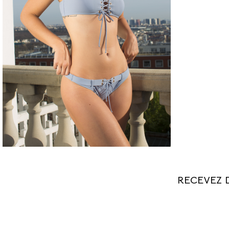
MAILLOT 2 PIÈCES - MLLE
INDÉPENDANTE
70€
bb
bb
bb
bb
RECEVEZ 