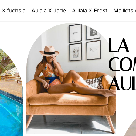
a X fuchsia
Aulala X Jade
Aulala X Frost
Maillots
LA
CO
AU
VOIR LE PRODUIT