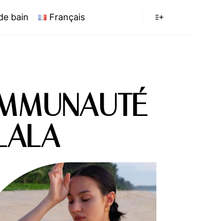
 de bain
Français
MMUNAUTÉ
LALA