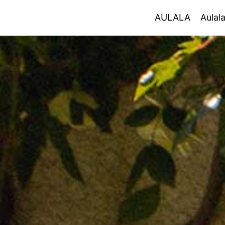
AULALA
AULALA
Aulal