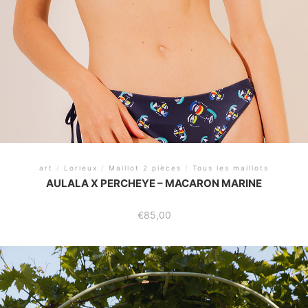
art
/
Lorieux
/
Maillot 2 pièces
/
Tous les maillots
AULALA X PERCHEYE – MACARON MARINE
€
85,00