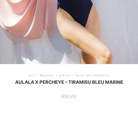
art
/
Maillot 1 pièce
/
Tous les maillots
AULALA X PERCHEYE – TIRAMISU BLEU MARINE
€
92,00