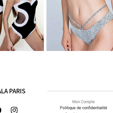
ANIMAL KINGDOM - FORES
WHITE - BODY WAVES
56€
53€
bb
bb
bb
LA PARIS
Mon Compte
Politique de confidentialité