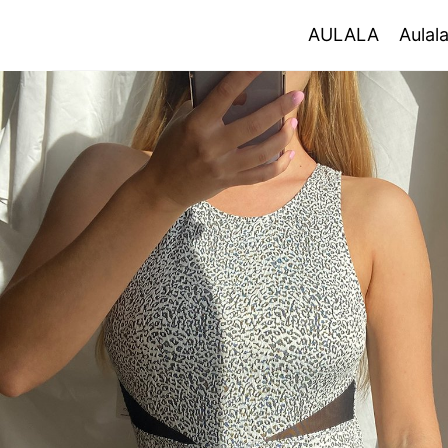
AULALA
AULALA
Aulal