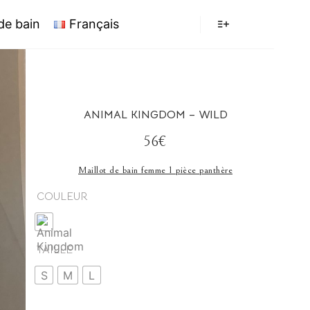
 de bain
Français
ANIMAL KINGDOM – WILD
56€
Maillot de bain femme 1 pièce panthère
COULEUR
TAILLE
S
M
L