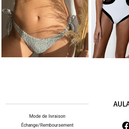
ANIMAL KINGDOM - SAVANA
BLACK AND 
56 €
bb
AULA
Mode de livraison
Échange/Remboursement