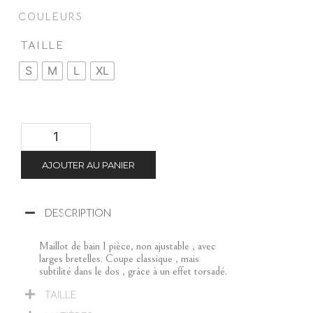
COULEURS
TAILLE
S
M
L
XL
AJOUTER AU PANIER
DESCRIPTION
Maillot de bain 1 pièce, non ajustable , avec
larges bretelles. Coupe classique , mais
subtilité dans le dos , grâce à un effet torsadé.
TAILLE