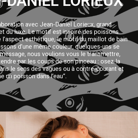
-DANIEL LORIEUX
laboration avec Jean-Daniel Lorieux, grand
t du luxe. Le motif est inspiré des poissons
l’aspect esthétique, le motif du maillot de bain
oissons d’une même couleur, quelques-uns se
 message, nous voulions vous le transmettre,
tendre par les coups de son pinceau : osez la
dans le sens des vagues ou à contre-courant et
 un poisson dans l’eau”.