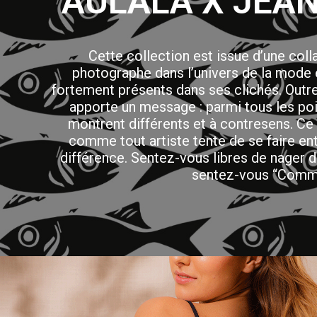
AULALA X JEAN
Cette collection est issue d’une col
photographe dans l’univers de la mode e
fortement présents dans ses clichés. Outre 
apporte un message : parmi tous les p
montrent différents et à contresens. Ce
comme tout artiste tente de se faire en
différence. Sentez-vous libres de nager 
sentez-vous “Comme