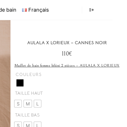
 de bain
Français
AULALA X LORIEUX – CANNES NOIR
110€
Maillot de bain femme bikini 2 pièces – AULALA X LORIEUX
COULEURS
TAILLE HAUT
S
M
L
TAILLE BAS
S
M
L