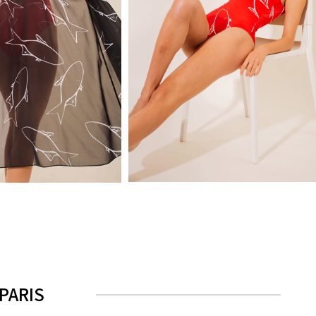
AULALA X LORIEUX - NEW YO
LORIEUX - MONACO
ROUGE
120 €
105€
bb
bb
bb
PARIS