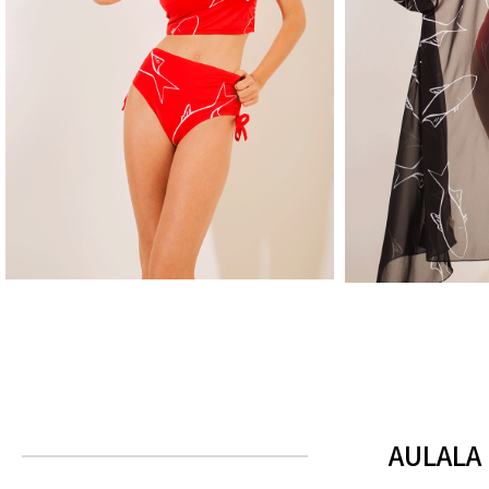
AULALA X LORIEUX - CANNES
AULALA X 
ROUGE
110€
bb
AULALA 