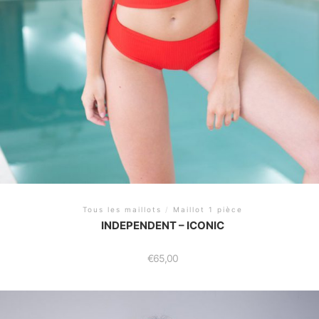
Tous les maillots
/
Maillot 1 pièce
INDEPENDENT – ICONIC
€
65,00