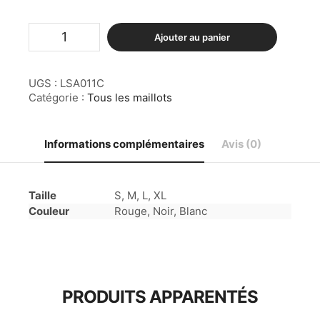
quantité
Ajouter au panier
de
Maillot
1
UGS :
LSA011C
pièce
Mermaid
Catégorie :
Tous les maillots
-
Pearl
Informations complémentaires
Avis (0)
Taille
S, M, L, XL
Couleur
Rouge, Noir, Blanc
PRODUITS APPARENTÉS